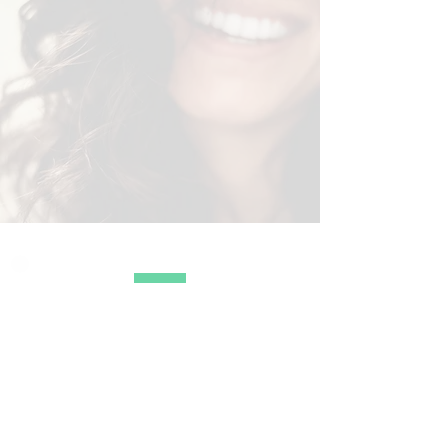
CONTACT
Notre cabinet d'orthodontie se
trouve :
15, avenue de Verdun
91290 ARPAJON
Tél. : 01 60 83 26 37